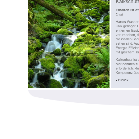
Kalkschut
Erhalten ist 
Ovid
Hartes Wasser 
Kalk geringer. 
entfernen läss
verursachen, d
die idealen Be
sehen sind. Au
Energie-Effizie
mit gleichem, k
Kalkschutz ist 
Maßnahmen zum 
erforderlich. R
Kompetenz über
zurück